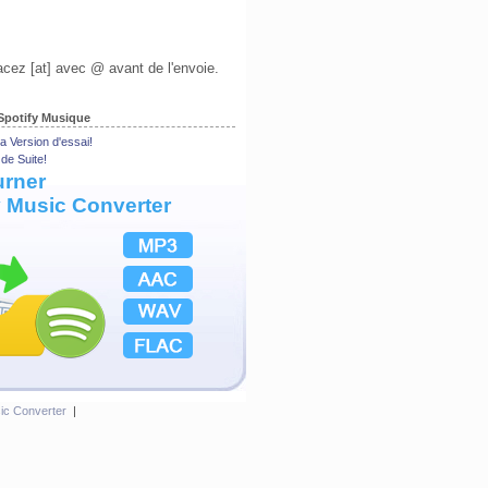
acez [at] avec @ avant de l'envoie.
 Spotify Musique
a Version d'essai!
de Suite!
rner
y Music Converter
ic Converter
|