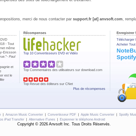
ropositions, merci de nous contacter par
support.fr [at] anvsoft.com
, rempl
Récompenses
Enregistrer
ny DVD
Télécharger l
18 - Tout
Acheter Tout 
permet même
NoteBu
ny-Ericsson
Top 10 Convertisseurs DVD et Vidéo
Spotif
évue."-
Paul
pagnie et
Top Commentaires des utilisateurs sur download.com
e
er est le
lite
Top Revue des éditeurs sur CNet
Plus de récompenses
e
|
Amazon Music Converter
|
Convertisseur PDF
|
Apple Music Converter
|
Spotify Mus
os iPad Transfer
|
Alternative iTunes
|
Espionner le téléphone Android
Copyright © 2026 Anvsoft Inc. Tous Droits Réservés.