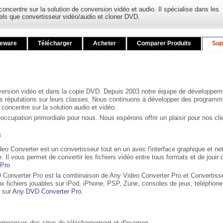
ncentre sur la solution de conversion vidéo et audio. Il spécialise dans les
ls que convertisseur vidéo/audio et cloner DVD.
eeware
Télécharger
Acheter
Comparer Produits
Sup
ersion vidéo et dans la copie DVD. Depuis 2003 notre équipe de développemen
s réputations sur leurs classes. Nous continuons à développer des programm
concentre sur la solution audio et vidéo.
réoccupation primordiale pour nous. Nous espérons offrir un plaisir pour nos cli
s
 Converter est un convertisseur tout en un avec l'interface graphique et net
e. Il vous permet de convertir les fichiers vidéo entre tous formats et de jou
Pro.
nverter Pro est la combinaison de Any Video Converter Pro et Convertisseu
x fichiers jouables sur iPod, iPhone, PSP, Zune, consoles de jeux, téléphones 
s sur
Any DVD Converter Pro
.
mpenses des sites de téléchargement et d'examen.