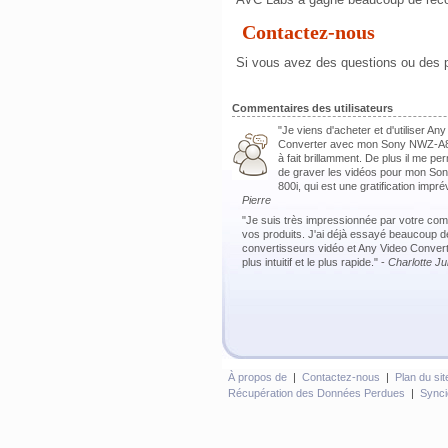
Contactez-nous
Si vous avez des questions ou des p
Commentaires des utilisateurs
"Je viens d'acheter et d'utiliser A
Converter avec mon Sony NWZ-A8
à fait brillamment. De plus il me 
de graver les vidéos pour mon So
800i, qui est une gratification impr
Pierre
"Je suis très impressionnée par votre com
vos produits. J'ai déjà essayé beaucoup d
convertisseurs vidéo et Any Video Convert
plus intuitif et le plus rapide." -
Charlotte Jul
À propos de
|
Contactez-nous
|
Plan du sit
Récupération des Données Perdues
|
Synci