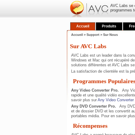
AVC Labs se co
programmes te
Accueil
Produits
Fr
Accueil
>
Support
> Sur Nous
Sur AVC Labs
AVC Labs est un leader dans la conv
Windows et Mac qui ont récupéré de
solutions différentes et AVC Labs se 
La satisfaction de clientèle est la p
Programmes Populaire
Any Video Converter Pro.
Any Video
rapide et une qualité vidéo excellent
savoir plus sur
Any Video Converter 
Any DVD Converter Pro.
Any DVD Co
et de dossier DVD et les convertit au
portables média. Pour en savoir plu
Récompenses
AVC Labs a gagné beaucoup de réco